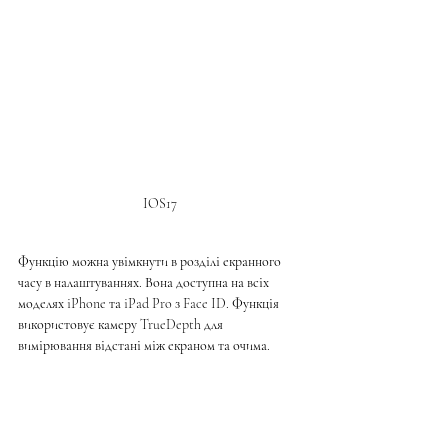
IOS17
Функцію можна увімкнути в розділі екранного 
часу в налаштуваннях. Вона доступна на всіх 
моделях iPhone та iPad Pro з Face ID. Функція 
використовує камеру TrueDepth для 
вимірювання відстані між екраном та очима. 