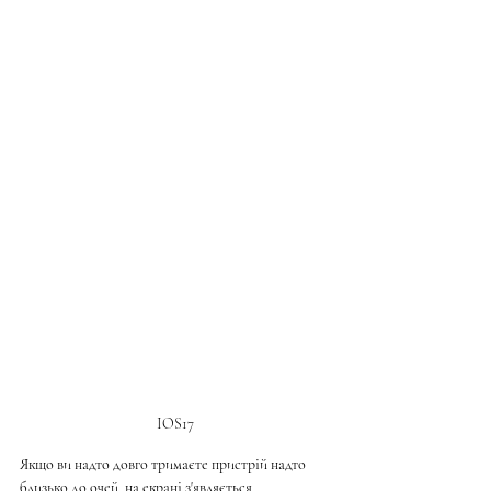
IOS17
Якщо ви надто довго тримаєте пристрій надто 
близько до очей, на екрані з'являється 