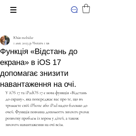
МАГАЗИН
Юлія mobidar
1 лип. 2023 р.
Читати 1 хв
Функція «Відстань до
екрана» в iOS 17
допомагає знизити
навантаження на очі.
У iOS 17 та iPadOS 17 є нова функція «Відстань 
до екрану», яка попереджає вас про те, що ви 
тримаєте свій iPhone або iPad надто близько до 
очей. Функція повинна допомогти знизити ризик 
розвитку проблем із зором у дітей, а також 
знизити навантаження на очі всім.