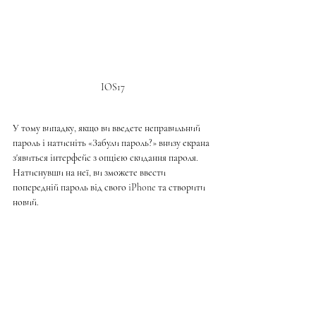
IOS17
У тому випадку, якщо ви введете неправильний 
пароль і натисніть «Забули пароль?» внизу екрана 
з'явиться інтерфейс з опцією скидання пароля. 
Натиснувши на неї, ви зможете ввести 
попередній пароль від свого iPhone та створити 
новий.