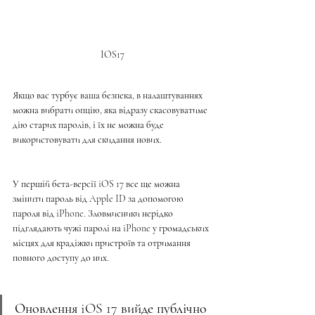
IOS17
Якщо вас турбує ваша безпека, в налаштуваннях 
можна вибрати опцію, яка відразу скасовуватиме 
дію старих паролів, і їх не можна буде 
використовувати для скидання нових.
У першій бета-версії iOS 17 все ще можна 
змінити пароль від Apple ID за допомогою 
пароля від iPhone. Зловмисники нерідко 
підглядають чужі паролі на iPhone у громадських 
місцях для крадіжки пристроїв та отримання 
повного доступу до них. 
Оновлення iOS 17 вийде публічно 