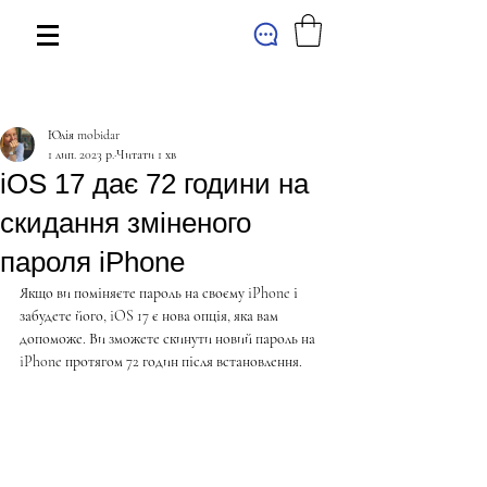
МАГАЗИН
Юлія mobidar
1 лип. 2023 р.
Читати 1 хв
iOS 17 дає 72 години на
скидання зміненого
пароля iPhone
Якщо ви поміняєте пароль на своєму iPhone і 
забудете його, iOS 17 є нова опція, яка вам 
допоможе. Ви зможете скинути новий пароль на 
iPhone протягом 72 годин після встановлення.