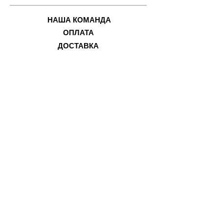
НАША КОМАНДА
ОПЛАТ
А
ДОСТ
АВКА
ПР
О НАС
ПОВЕ
РНЕННЯ ТА ОБМІН
ФІЗИЧНИ
Й МАГАЗИН
м. Одеса,
вул. Святослава
Караванського, 28
(колишня Жуковського)
+380 95 400 2008
+380 95 400 2007
3G@mobidar.com.ua