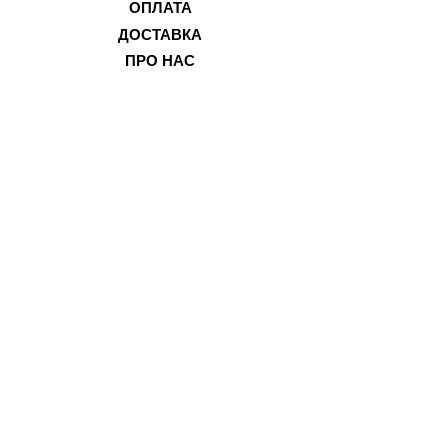
ОПЛАТ
А
ДОСТ
АВКА
ПР
О НАС
ПОВЕ
РНЕННЯ ТА ОБМІН
ФІЗИЧНИ
Й МАГАЗИН
м. Одеса,
вул. Святослава
Караванського, 28
(колишня Жуковського)
+380 95 400 2008
+380 95 400 2007
3G@mobidar.com.ua