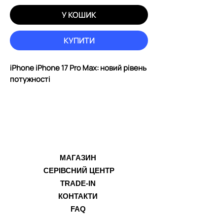
У КОШИК
КУПИТИ
iPhone iPhone 17 Pro Max: новий рівень
потужності
Unibody-дизайн з алюмінію
Нові iPhone 17 Pro та iPhone 17 Pro Max
отримали корпус із
цельноалюмінієвого unibody,
створений за технологією
термообробки. Такий підхід збільшив
МАГАЗИН
міцність, продуктивність та ємність
СЕРІВСНИЙ ЦЕНТР
акумулятора, а також покращив
TRADE-IN
відведення тепла.
КОНТАКТИ
Алюмінієвий сплав легкий і має високу
FAQ
теплопровідність, а разом із