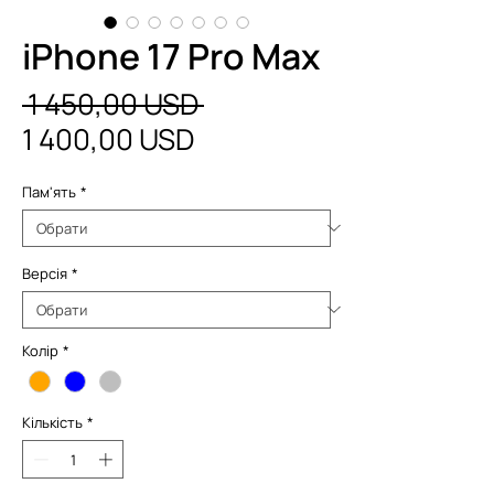
iPhone 17 Pro Max
Звичайна
 1 450,00 USD 
За
ціна
1 400,00 USD
розпродажем
Пам'ять
*
Версія
*
Колір
*
Кількість
*