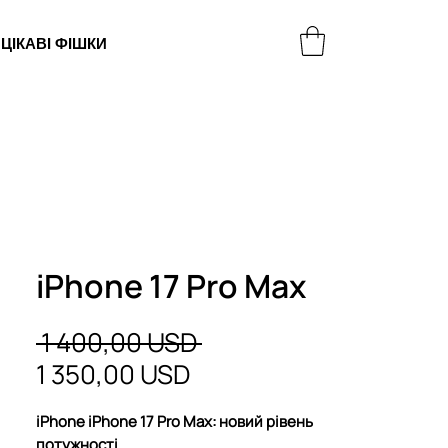
ЦІКАВІ ФІШКИ
МАГАЗИН
iPhone 17 Pro Max
Звичайна
 1 400,00 USD 
За
ціна
1 350,00 USD
розпродажем
iPhone iPhone 17 Pro Max: новий рівень
потужності